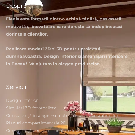
Despre
Elenis este formată dintr-o echipă tânără, pasionată,
motivată și inovatoare care dorește să îndeplinească
dorințele clientilor.
Realizam randari 2D si 3D pentru proiectul
dumneavoastra. Design interior si amenajari interioare
in Bacau! Va ajutam in alegea produselor.
Servicii
Design interior
Simulări 3D fotorealiste
Consultanță în alegerea materialelor și decorațiunilor
Planuri compartimentale 2D
Consultanță compartimentare locuințe și spații